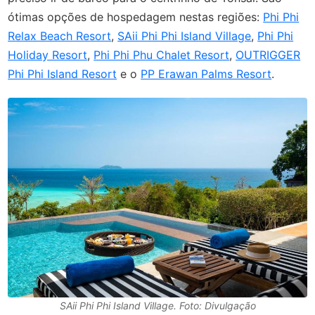
ótimas opções de hospedagem nestas regiões:
Phi Phi
Relax Beach Resort
,
SAii Phi Phi Island Village
,
Phi Phi
Holiday Resort
,
Phi Phi Phu Chalet Resort
,
OUTRIGGER
Phi Phi Island Resort
e o
PP Erawan Palms Resort
.
SAii Phi Phi Island Village. Foto: Divulgação