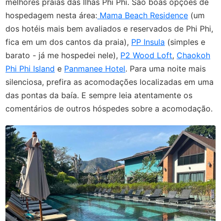
melhores praias das Ilhas Phi Phi. São boas opções de
hospedagem nesta área:
Mama Beach Residence
(um
dos hotéis mais bem avaliados e reservados de Phi Phi,
fica em um dos cantos da praia),
PP Insula
(simples e
barato - já me hospedei nele),
P2 Wood Loft
,
Chaokoh
Phi Phi Island
e
Panmanee Hotel
. Para uma noite mais
silenciosa, prefira as acomodações localizadas em uma
das pontas da baía. E sempre leia atentamente os
comentários de outros hóspedes sobre a acomodação.