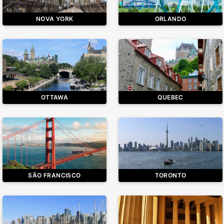
NOVA YORK
ORLANDO
OTTAWA
QUEBEC
SÃO FRANCISCO
TORONTO