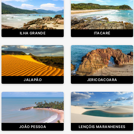
ILHA GRANDE
ITACARÉ
JALAPÃO
JERICOACOARA
JOÃO PESSOA
LENÇÓIS MARANHENSES