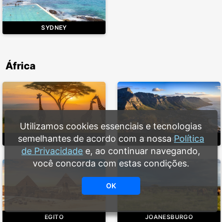
SYDNEY
África
Utilizamos cookies essenciais e tecnologias
semelhantes de acordo com a nossa
Política
ÁFRICA DO SUL
CIDADE DO CABO
de Privacidade
e, ao continuar navegando,
você concorda com estas condições.
OK
EGITO
JOANESBURGO