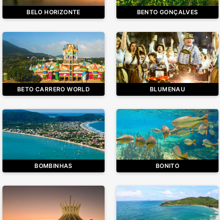
BELO HORIZONTE
BENTO GONÇALVES
BETO CARRERO WORLD
BLUMENAU
BOMBINHAS
BONITO