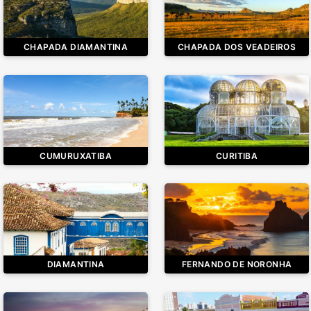
CHAPADA DIAMANTINA
CHAPADA DOS VEADEIROS
CUMURUXATIBA
CURITIBA
DIAMANTINA
FERNANDO DE NORONHA