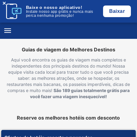
×
Baixe o nosso aplicativo!
Baixar
Instale nosso app grátis e nunca mais
perca nenhuma promoção!
Guias de viagem do Melhores Destinos
Aqui você encontra os guias de viagem mais completos e
independentes dos principais destinos do mundo! Nossa
equipe visita cada local para trazer tudo o que você precisa
saber: as melhores atrações, onde se hospedar, os
restaurantes mais bacanas, os passeios imperdíveis, dicas de
compras e muito mais!
São 189 guias totalmente grátis para
você fazer uma viagem inesquecível!
Reserve os melhores hotéis com desconto