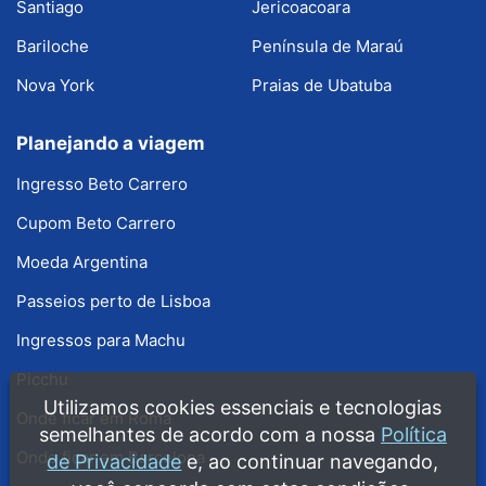
Santiago
Jericoacoara
Bariloche
Península de Maraú
Nova York
Praias de Ubatuba
Planejando a viagem
Ingresso Beto Carrero
Cupom Beto Carrero
Moeda Argentina
Passeios perto de Lisboa
Ingressos para Machu
Picchu
Utilizamos cookies essenciais e tecnologias
Onde ficar em Roma
semelhantes de acordo com a nossa
Política
Onde ficar em Barcelona
de Privacidade
e, ao continuar navegando,