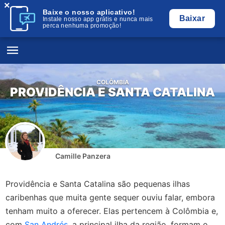
×
Baixe o nosso aplicativo!
Baixar
Instale nosso app grátis e nunca mais
perca nenhuma promoção!
COLÔMBIA
PROVIDÊNCIA E SANTA CATALINA
Camille Panzera
Providência e Santa Catalina são pequenas ilhas
caribenhas que muita gente sequer ouviu falar, embora
tenham muito a oferecer. Elas pertencem à Colômbia e,
com
San Andrés
, a principal ilha da região, formam o