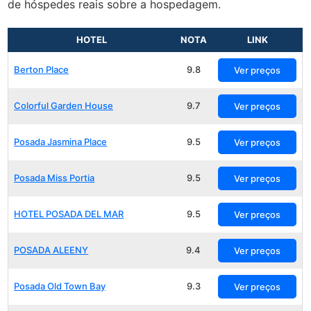
de hóspedes reais sobre a hospedagem.
HOTEL
NOTA
LINK
Berton Place
9.8
Ver preços
Colorful Garden House
9.7
Ver preços
Posada Jasmina Place
9.5
Ver preços
Posada Miss Portia
9.5
Ver preços
HOTEL POSADA DEL MAR
9.5
Ver preços
POSADA ALEENY
9.4
Ver preços
Posada Old Town Bay
9.3
Ver preços