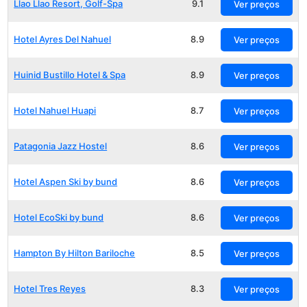
Llao Llao Resort, Golf-Spa
9.1
Ver preços
Hotel Ayres Del Nahuel
8.9
Ver preços
Huinid Bustillo Hotel & Spa
8.9
Ver preços
Hotel Nahuel Huapi
8.7
Ver preços
Patagonia Jazz Hostel
8.6
Ver preços
Hotel Aspen Ski by bund
8.6
Ver preços
Hotel EcoSki by bund
8.6
Ver preços
Hampton By Hilton Bariloche
8.5
Ver preços
Hotel Tres Reyes
8.3
Ver preços