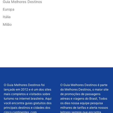
Guia Melhores Destinos
Europa
Itália
Milão
O Guia Melhores Destinos foi
O Guia Melhores Destinos é parte
lançado em 2012 e é um dos sites
do Melhores Destinos, o maior site
mais completos e visitados sobre
de promoções de passagens
turismo na internet brasileira. Aqui
aéreas e viagens do Brasil, Todos
você encontra guias gratuitos dos
os dias nossa equipe pesquisa
principais destinos e cidades dos
milhares de tarifas e alerta nossos
cinco continentes, com
leitores sempre que encontra