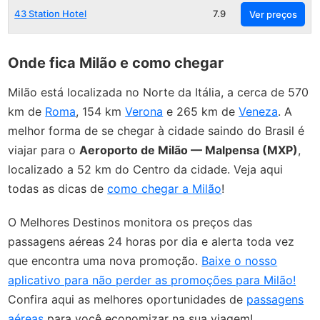
43 Station Hotel
7.9
Ver preços
Onde fica Milão e como chegar
Milão está localizada no Norte da Itália, a cerca de 570
km de
Roma
, 154 km
Verona
e 265 km de
Veneza
. A
melhor forma de se chegar à cidade saindo do Brasil é
viajar para o
Aeroporto de Milão — Malpensa (MXP)
,
localizado a 52 km do Centro da cidade. Veja aqui
todas as dicas de
como chegar a Milão
!
O Melhores Destinos monitora os preços das
passagens aéreas 24 horas por dia e alerta toda vez
que encontra uma nova promoção.
Baixe o nosso
aplicativo para não perder as promoções para Milão!
Confira aqui as melhores oportunidades de
passagens
aéreas
para você economizar na sua viagem!