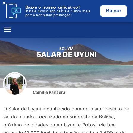
×
Baixe o nosso aplicativo!
Baixar
Instale nosso app grátis e nunca mais
perca nenhuma promoção!
BOLÍVIA
SALAR DE UYUNI
Camille Panzera
O Salar de Uyuni é conhecido como o maior deserto de
sal do mundo. Localizado no sudoeste da Bolívia,
próximo de cidades como Uyuni e Potosí, ele tem
cerca de 12.000 km² de extensão e está a 3.600 m de