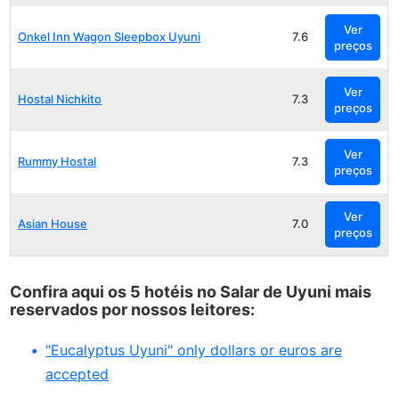
Ver
Onkel Inn Wagon Sleepbox Uyuni
7.6
preços
Ver
Hostal Nichkito
7.3
preços
Ver
Rummy Hostal
7.3
preços
Ver
Asian House
7.0
preços
Confira aqui os 5 hotéis no Salar de Uyuni mais
reservados por nossos leitores:
"Eucalyptus Uyuni" only dollars or euros are
accepted