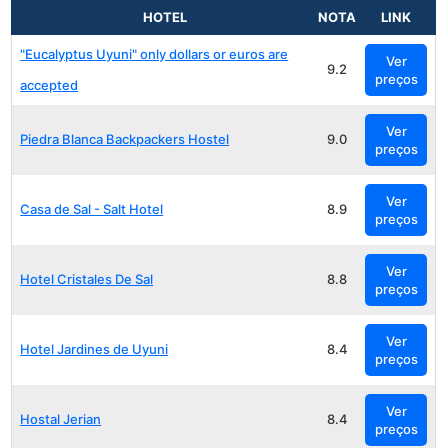
HOTEL
NOTA
LINK
"Eucalyptus Uyuni" only dollars or euros are
Ver
9.2
preços
accepted
Ver
Piedra Blanca Backpackers Hostel
9.0
preços
Ver
Casa de Sal - Salt Hotel
8.9
preços
Ver
Hotel Cristales De Sal
8.8
preços
Ver
Hotel Jardines de Uyuni
8.4
preços
Ver
Hostal Jerian
8.4
preços