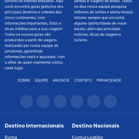
turismo na internet brasileira. Aqui
aéreas e viagens do Brasil, Todos
você encontra guias gratuitos dos
os dias nossa equipe pesquisa
principais destinos e cidades dos
milhares de tarifas e alerta nossos
cinco continentes, com
leitores sempre que encontra
informações importantes, fotos e
alguma oportunidade de viajar
dicas inéditas para a sua viagem!
barato, além das principais
Todos os nossos guias são
notícias, dicas de viagem e
produzidos a partir de viagens
turismo.
realizadas por nossa equipe de
jornalistas, garantindo
informações reais e apuradas, com
o olhar de quem realmente visitou
cada lugar.
SOBRE
EQUIPE
ANUNCIE
CONTATO
PRIVACIDADE
Destino Internacionais
Destino Nacionais
Roma
Cumuruxatiba