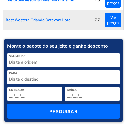
The Grove Resort & Water Park Orlando
7.8
preços
Ver
Best Western Orlando Gateway Hotel
7.7
preços
Monte o pacote do seu jeito e ganhe desconto
VIAJAR DE
PARA
ENTRADA
SAÍDA