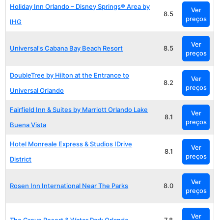
Holiday Inn Orlando – Disney Springs® Area by
Ver
8.5
preços
IHG
Ver
Universal's Cabana Bay Beach Resort
8.5
preços
DoubleTree by Hilton at the Entrance to
Ver
8.2
preços
Universal Orlando
Fairfield Inn & Suites by Marriott Orlando Lake
Ver
8.1
preços
Buena Vista
Hotel Monreale Express & Studios IDrive
Ver
8.1
preços
District
Ver
Rosen Inn International Near The Parks
8.0
preços
Ver