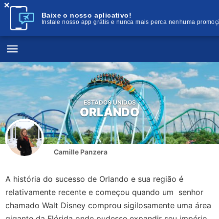
×
Baixe o nosso aplicativo!
Instale nosso app grátis e nunca mais perca nenhuma promoç
ESTADOS UNIDOS
ORLANDO
Camille Panzera
A história do sucesso de Orlando e sua região é
relativamente recente e começou quando um senhor
chamado Walt Disney comprou sigilosamente uma área
gigante da Flórida onde pudesse expandir seu império