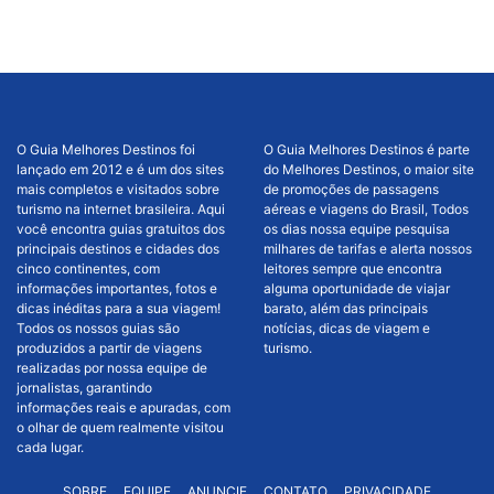
O Guia Melhores Destinos foi
O Guia Melhores Destinos é parte
lançado em 2012 e é um dos sites
do Melhores Destinos, o maior site
mais completos e visitados sobre
de promoções de passagens
turismo na internet brasileira. Aqui
aéreas e viagens do Brasil, Todos
você encontra guias gratuitos dos
os dias nossa equipe pesquisa
principais destinos e cidades dos
milhares de tarifas e alerta nossos
cinco continentes, com
leitores sempre que encontra
informações importantes, fotos e
alguma oportunidade de viajar
dicas inéditas para a sua viagem!
barato, além das principais
Todos os nossos guias são
notícias, dicas de viagem e
produzidos a partir de viagens
turismo.
realizadas por nossa equipe de
jornalistas, garantindo
informações reais e apuradas, com
o olhar de quem realmente visitou
cada lugar.
SOBRE
EQUIPE
ANUNCIE
CONTATO
PRIVACIDADE