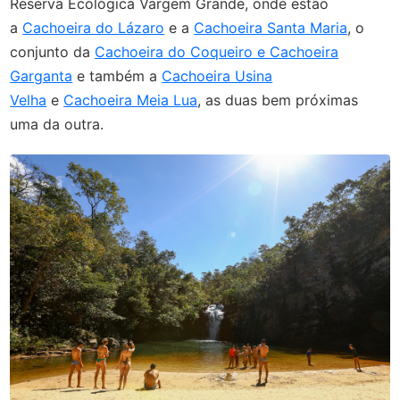
Reserva Ecológica Vargem Grande, onde estão
a
Cachoeira do Lázaro
e a
Cachoeira Santa Maria
,
o
conjunto da
Cachoeira do Coqueiro e Cachoeira
Garganta
e também a
Cachoeira Usina
Velha
e
Cachoeira Meia Lua
, as duas bem próximas
uma da outra.