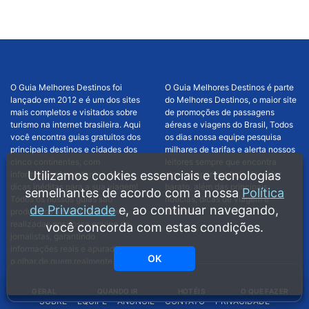
O Guia Melhores Destinos foi
O Guia Melhores Destinos é parte
lançado em 2012 e é um dos sites
do Melhores Destinos, o maior site
mais completos e visitados sobre
de promoções de passagens
turismo na internet brasileira. Aqui
aéreas e viagens do Brasil, Todos
você encontra guias gratuitos dos
os dias nossa equipe pesquisa
principais destinos e cidades dos
milhares de tarifas e alerta nossos
cinco continentes, com
leitores sempre que encontra
Utilizamos cookies essenciais e tecnologias
informações importantes, fotos e
alguma oportunidade de viajar
dicas inéditas para a sua viagem!
barato, além das principais
semelhantes de acordo com a nossa
Política
Todos os nossos guias são
notícias, dicas de viagem e
de Privacidade
e, ao continuar navegando,
produzidos a partir de viagens
turismo.
realizadas por nossa equipe de
você concorda com estas condições.
jornalistas, garantindo
informações reais e apuradas, com
OK
o olhar de quem realmente visitou
cada lugar.
GERAL
QUANDO IR
HOTÉIS
O QUE FAZER
SOBRE
EQUIPE
ANUNCIE
CONTATO
PRIVACIDADE