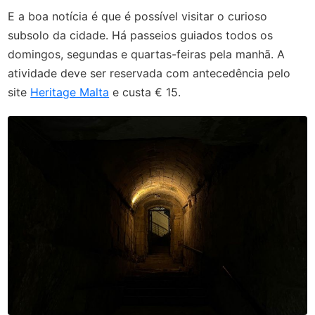
E a boa notícia é que é possível visitar o curioso
subsolo da cidade. Há passeios guiados todos os
domingos, segundas e quartas-feiras pela manhã. A
atividade deve ser reservada com antecedência pelo
site
Heritage Malta
e custa € 15.