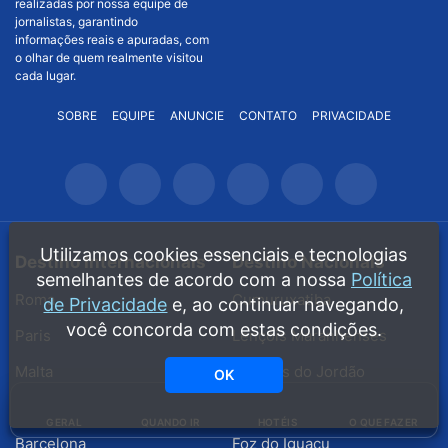
realizadas por nossa equipe de
jornalistas, garantindo
informações reais e apuradas, com
o olhar de quem realmente visitou
cada lugar.
SOBRE
EQUIPE
ANUNCIE
CONTATO
PRIVACIDADE
Utilizamos cookies essenciais e tecnologias
Destino Internacionais
Destino Nacionais
semelhantes de acordo com a nossa
Política
Roma
Cumuruxatiba
de Privacidade
e, ao continuar navegando,
você concorda com estas condições.
Paris
Lençóis Maranhenses
Malta
Campos do Jordão
OK
Amsterdã
Maldivas
GERAL
QUANDO IR
HOTÉIS
O QUE FAZER
Barcelona
Foz do Iguaçu