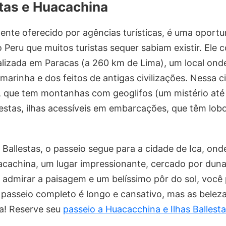
estas e Huacachina
ente oferecido por agências turísticas, é uma oport
Peru que muitos turistas sequer sabiam existir. Ele 
ocalizada em Paracas (a 260 km de Lima), um local o
arinha e dos feitos de antigas civilizações. Nessa c
 que tem montanhas com geoglifos (um mistério até o
estas, ilhas acessíveis em embarcações, que têm lob
s Ballestas, o passeio segue para a cidade de Ica, ond
achina, um lugar impressionante, cercado por dun
e admirar a paisagem e um belíssimo pôr do sol, você
 passeio completo é longo e cansativo, mas as belez
na! Reserve seu
passeio a Huacacchina e Ilhas Ballest