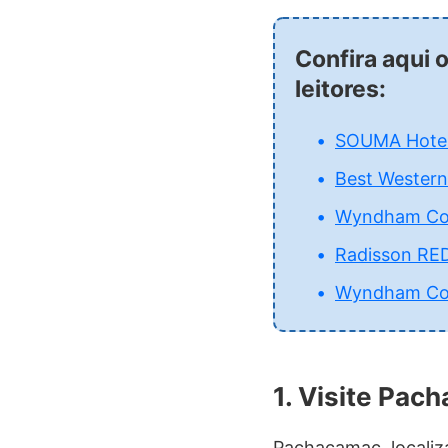
Confira aqui 
leitores:
SOUMA Hotel,
Best Western
Wyndham Cost
Radisson RED
Wyndham Cost
1. Visite Pac
Pachacamac, localiz