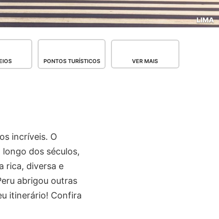
LIMA
EIOS
PONTOS TURÍSTICOS
VER MAIS
s incríveis. O
o longo dos séculos,
 rica, diversa e
Peru abrigou outras
 itinerário! Confira