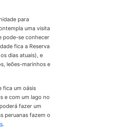
unidade para
contempla uma visita
nde pode-se conhecer
idade fica a Reserva
s dias atuais), e
os, leões-marinhos e
e fica um oásis
as e com um lago no
 poderá fazer um
as peruanas fazem o
as
.