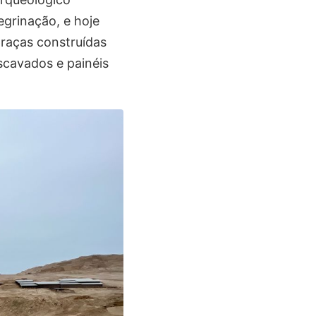
egrinação, e hoje
raças construídas
scavados e painéis
.