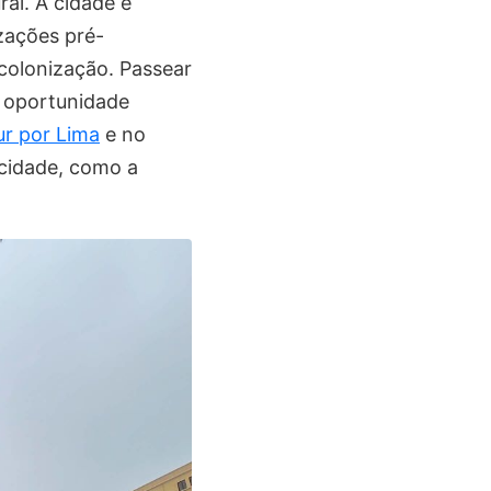
ral. A cidade é
zações pré-
colonização. Passear
a oportunidade
ur por Lima
e no
 cidade, como a