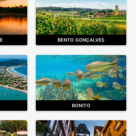
E
BENTO GONÇALVES
BONITO