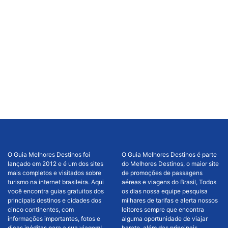
O Guia Melhores Destinos foi
O Guia Melhores Destinos é parte
lançado em 2012 e é um dos sites
do Melhores Destinos, o maior site
mais completos e visitados sobre
de promoções de passagens
turismo na internet brasileira. Aqui
aéreas e viagens do Brasil, Todos
você encontra guias gratuitos dos
os dias nossa equipe pesquisa
principais destinos e cidades dos
milhares de tarifas e alerta nossos
cinco continentes, com
leitores sempre que encontra
informações importantes, fotos e
alguma oportunidade de viajar
dicas inéditas para a sua viagem!
barato, além das principais