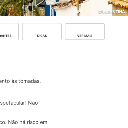
DIAMANTINA
RANTES
DICAS
VER MAIS
tento às tomadas.
spetacular! Não
co. Não há risco em