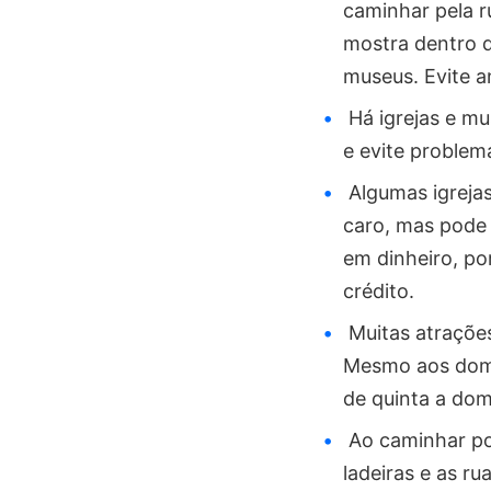
caminhar pela r
mostra dentro d
museus. Evite a
Há igrejas e mu
e evite problem
Algumas igrejas
caro, mas pode 
em dinheiro, po
crédito.
Muitas atraçõe
Mesmo aos domin
de quinta a do
Ao caminhar por
ladeiras e as r