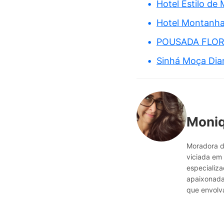
Hotel Estilo de 
Hotel Montanha
POUSADA FLOR 
Sinhá Moça Di
Moni
Moradora d
viciada em 
especializ
apaixonada 
que envolva