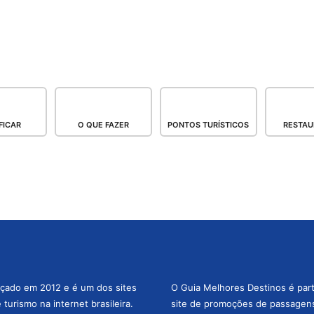
FICAR
O QUE FAZER
PONTOS TURÍSTICOS
RESTAU
nçado em 2012 e é um dos sites
O Guia Melhores Destinos é par
turismo na internet brasileira.
site de promoções de passagens 