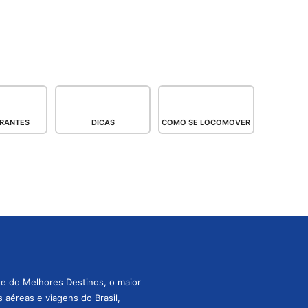
RANTES
DICAS
COMO SE LOCOMOVER
te do Melhores Destinos, o maior
aéreas e viagens do Brasil,