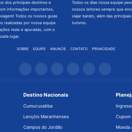
os dos principais destinos e
Todos os dias nossa equipe pesqu
com informações importantes,
nossos leitores sempre que enc
a viagem! Todos os nossos guias
viajar barato, além das principai
ns realizadas por nossa equipe
turismo.
mações reais e apuradas, com o
cada lugar.
SOBRE
EQUIPE
ANUNCIE
CONTATO
PRIVACIDADE
Destino Nacionais
Plane
Cumuruxatiba
Ingress
Lençóis Maranhenses
Cupom 
Campos do Jordão
Moeda 