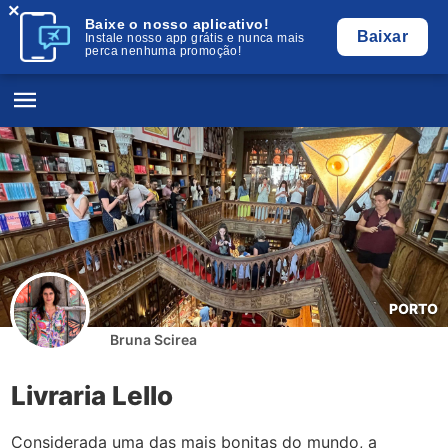
×
Baixe o nosso aplicativo!
Baixar
Instale nosso app grátis e nunca mais
perca nenhuma promoção!
PORTO
Bruna Scirea
Livraria Lello
Considerada uma das mais bonitas do mundo, a