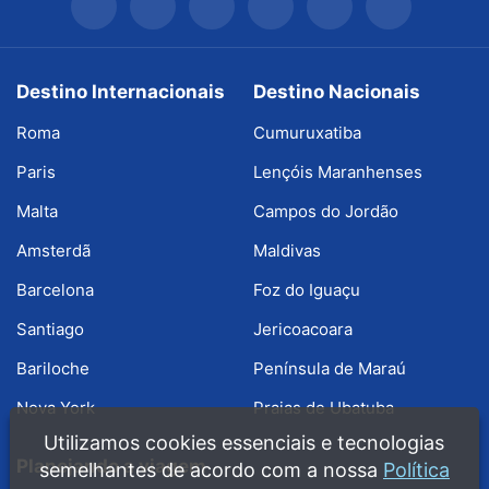
Destino Internacionais
Destino Nacionais
Roma
Cumuruxatiba
Paris
Lençóis Maranhenses
Malta
Campos do Jordão
Amsterdã
Maldivas
Barcelona
Foz do Iguaçu
Santiago
Jericoacoara
Bariloche
Península de Maraú
Nova York
Praias de Ubatuba
Utilizamos cookies essenciais e tecnologias
Planejando a viagem
semelhantes de acordo com a nossa
Política