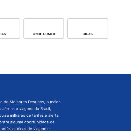
IAS
ONDE COMER
DICAS
te do Melhores Destinos, o maior
aéreas e viagens do Brasil,
isa milhares de tarifas e alerta
ontra alguma oportunidade de
s notícias, dicas de viagem e