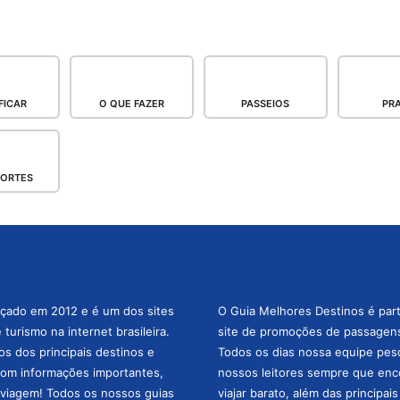
FICAR
O QUE FAZER
PASSEIOS
PRA
PORTES
nçado em 2012 e é um dos sites
O Guia Melhores Destinos é par
turismo na internet brasileira.
site de promoções de passagens 
os dos principais destinos e
Todos os dias nossa equipe pesqu
com informações importantes,
nossos leitores sempre que enc
a viagem! Todos os nossos guias
viajar barato, além das principai