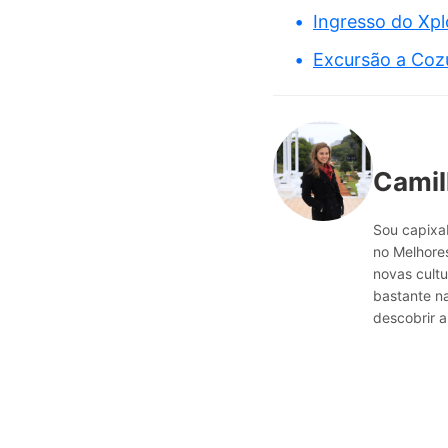
Ingresso do Xpl
Excursão a Coz
Camil
Sou capixab
no Melhores
novas cultu
bastante n
descobrir a