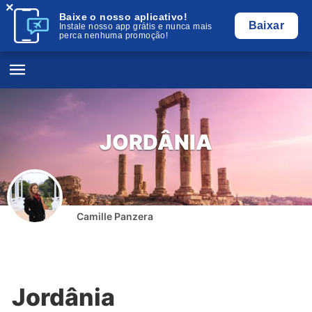
×
Baixe o nosso aplicativo!
Baixar
Instale nosso app grátis e nunca mais
perca nenhuma promoção!
JORDÂNIA
Camille Panzera
Jordânia