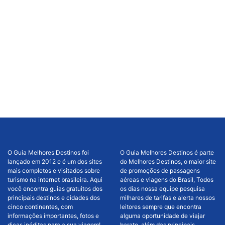
O Guia Melhores Destinos foi
O Guia Melhores Destinos é parte
lançado em 2012 e é um dos sites
do Melhores Destinos, o maior site
mais completos e visitados sobre
de promoções de passagens
turismo na internet brasileira. Aqui
aéreas e viagens do Brasil, Todos
você encontra guias gratuitos dos
os dias nossa equipe pesquisa
principais destinos e cidades dos
milhares de tarifas e alerta nossos
cinco continentes, com
leitores sempre que encontra
informações importantes, fotos e
alguma oportunidade de viajar
dicas inéditas para a sua viagem!
barato, além das principais