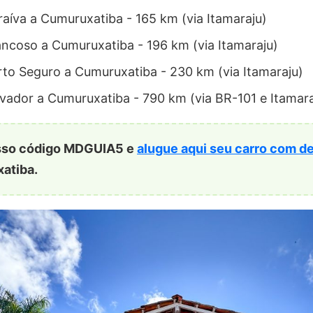
raíva a Cumuruxatiba - 165 km (via Itamaraju)
ancoso a Cumuruxatiba - 196 km (via Itamaraju)
rto Seguro a Cumuruxatiba - 230 km (via Itamaraju)
lvador a Cumuruxatiba - 790 km (via BR-101 e Itamara
nosso código MDGUIA5 e
alugue aqui seu carro com d
atiba.