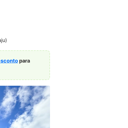
ju)
esconto
para