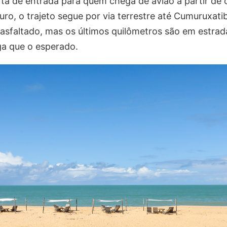
rta de entrada para quem chega de avião a partir de 
ro, o trajeto segue por via terrestre até Cumuruxati
é asfaltado, mas os últimos quilômetros são em estrad
ga que o esperado.