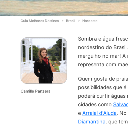
Guia Melhores Destinos
Brasil
Nordeste
Sombra e água fresca,
nordestino do Brasil
mergulho no mar! A r
representa com maest
Quem gosta de praia
possibilidades que é 
Camille Panzera
poderá curtir águas 
cidades como
Salva
e
Arraial d'Ajuda
. No
Diamantina
, que tem