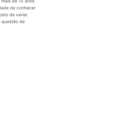
á mais de 15 anos
sidade de conhecer
osto de variar
o questão de