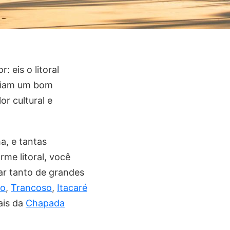
: eis o litoral
eciam um bom
r cultural e
a, e tantas
rme litoral, você
ar tanto de grandes
lo
,
Trancoso
,
Itacaré
ais da
Chapada