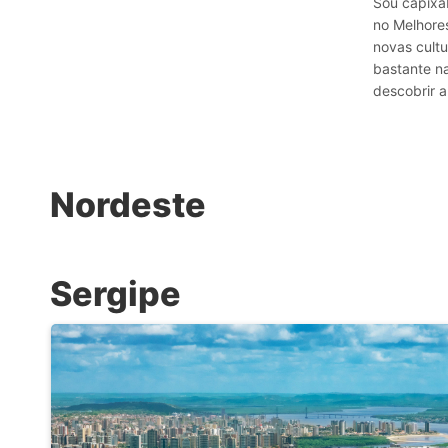
Sou capixab
no Melhores
novas cultu
bastante n
descobrir a
Nordeste
Sergipe