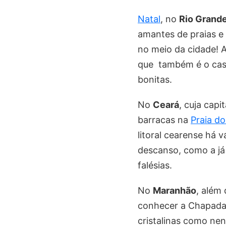
Natal
, no
Rio Grande
amantes de praias e
no meio da cidade! 
que também é o ca
bonitas.
No
Ceará
, cuja capit
barracas na
Praia do
litoral cearense há
descanso, como a j
falésias.
No
Maranhão
, além 
conhecer a Chapada 
cristalinas como ne