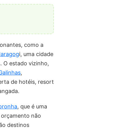
sionantes, como a
aragog
i, uma cidade
. O estado vizinho,
Galinhas
,
ta de hotéis, resort
jangada.
oronha
, que é uma
o orçamento não
ão destinos