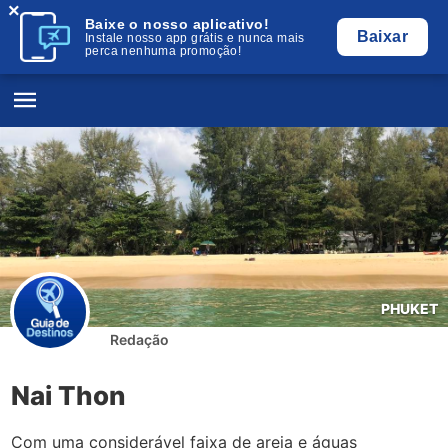
×
Baixe o nosso aplicativo!
Baixar
Instale nosso app grátis e nunca mais
perca nenhuma promoção!
PHUKET
Redação
Nai Thon
Com uma considerável faixa de areia e águas