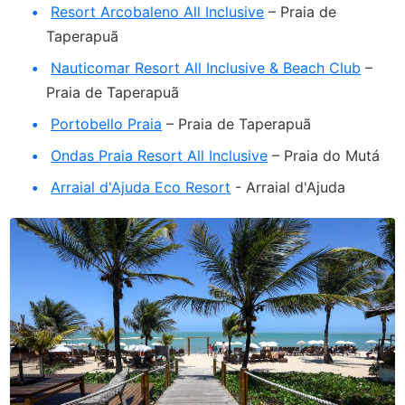
Resort Arcobaleno All Inclusive
– Praia de
Taperapuã
Nauticomar Resort All Inclusive & Beach Club
–
Praia de Taperapuã
Portobello Praia
– Praia de Taperapuã
Ondas Praia Resort All Inclusive
– Praia do Mutá
Arraial d'Ajuda Eco Resort
- Arraial d'Ajuda