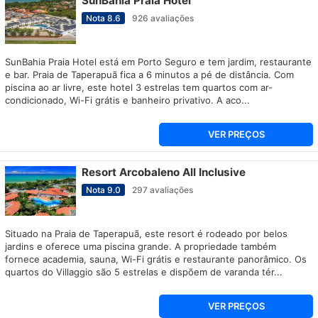
SunBahia Praia Hotel
Nota
8.6
926
avaliações
SunBahia Praia Hotel está em Porto Seguro e tem jardim, restaurante
e bar. Praia de Taperapuã fica a 6 minutos a pé de distância. Com
piscina ao ar livre, este hotel 3 estrelas tem quartos com ar-
condicionado, Wi-Fi grátis e banheiro privativo. A aco...
VER PREÇOS
Resort Arcobaleno All Inclusive
Nota
9.0
297
avaliações
Situado na Praia de Taperapuã, este resort é rodeado por belos
jardins e oferece uma piscina grande. A propriedade também
fornece academia, sauna, Wi-Fi grátis e restaurante panorâmico. Os
quartos do Villaggio são 5 estrelas e dispõem de varanda tér...
VER PREÇOS