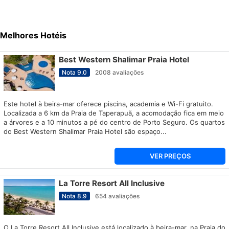
Melhores Hotéis
Best Western Shalimar Praia Hotel
Nota
9.0
2008
avaliações
Este hotel à beira-mar oferece piscina, academia e Wi-Fi gratuito.
Localizada a 6 km da Praia de Taperapuã, a acomodação fica em meio
a árvores e a 10 minutos a pé do centro de Porto Seguro. Os quartos
do Best Western Shalimar Praia Hotel são espaço...
VER PREÇOS
La Torre Resort All Inclusive
Nota
8.9
654
avaliações
O La Torre Resort All Inclusive está localizado à beira-mar, na Praia do