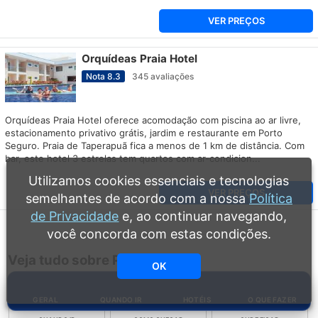
VER PREÇOS
Orquídeas Praia Hotel
Nota
8.3
345
avaliações
Orquídeas Praia Hotel oferece acomodação com piscina ao ar livre,
estacionamento privativo grátis, jardim e restaurante em Porto
Seguro. Praia de Taperapuã fica a menos de 1 km de distância. Com
bar, este hotel 3 estrelas tem quartos com ar-condicion...
Utilizamos cookies essenciais e tecnologias
VER PREÇOS
semelhantes de acordo com a nossa
Política
de Privacidade
e, ao continuar navegando,
você concorda com estas condições.
Veja tudo sobre Porto Seguro
OK
GERAL
QUANDO IR
HOTÉIS
O QUE FAZER