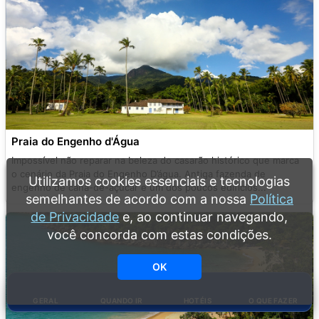
Praia do Engenho d'Água
Impossível não reparar na beleza do casarão histórico que marca
o cenário da Praia do Engenho D’água. Antiga fazenda de
Utilizamos cookies essenciais e tecnologias
engenho de cana-de-açúcar e um dos poucos edifícios...
semelhantes de acordo com a nossa
Política
de Privacidade
e, ao continuar navegando,
você concorda com estas condições.
OK
GERAL
QUANDO IR
HOTÉIS
O QUE FAZER