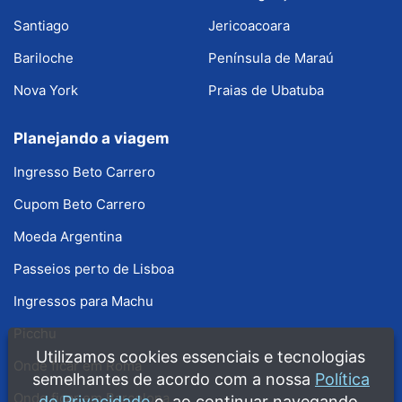
Santiago
Jericoacoara
Bariloche
Península de Maraú
Nova York
Praias de Ubatuba
Planejando a viagem
Ingresso Beto Carrero
Cupom Beto Carrero
Moeda Argentina
Passeios perto de Lisboa
Ingressos para Machu
Picchu
Utilizamos cookies essenciais e tecnologias
Onde ficar em Roma
semelhantes de acordo com a nossa
Política
Onde ficar em Barcelona
de Privacidade
e, ao continuar navegando,