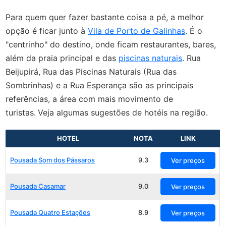
Para quem quer fazer bastante coisa a pé, a melhor
opção é ficar junto à
Vila de Porto de Galinhas
. É o
"centrinho" do destino, onde ficam restaurantes, bares,
além da praia principal e das
piscinas naturais
. Rua
Beijupirá, Rua das Piscinas Naturais (Rua das
Sombrinhas) e a Rua Esperança são as principais
referências, a área com mais movimento de
turistas.
Veja algumas sugestões de hotéis na região.
HOTEL
NOTA
LINK
Pousada Som dos Pássaros
9.3
Ver preços
Pousada Casamar
9.0
Ver preços
Pousada Quatro Estações
8.9
Ver preços