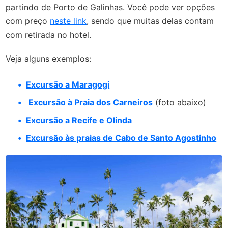
partindo de Porto de Galinhas. Você pode ver opções
com preço
neste link
, sendo que muitas delas contam
com retirada no hotel.
Veja alguns exemplos:
Excursão a Maragogi
Excursão à Praia dos Carneiros
(foto abaixo)
Excursão a Recife e Olinda
Excursão às praias de Cabo de Santo Agostinho