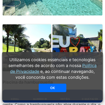
Utilizamos cookies essenciais e tecnologias
semelhantes de acordo com a nossa
Política
de Privacidade
e, ao continuar navegando,
você concorda com estas condições.
Piscina da hamburgueria
OK
Essa pequena piscina rende um bom banho para quem
deseja um ambiente mais acolhedor e com pouca
GERAL
QUANDO IR
HOTÉIS
O QUE FAZER
gente. Como a hamburgueria não abre durante o dia, o