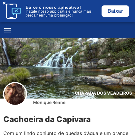
×
Baixe o nosso aplicativo!
Baixar
Instale nosso app grátis e nunca mais
perca nenhuma promoção!
CHAPADA DOS VEADEIROS
Monique Renne
Cachoeira da Capivara
Com um lindo conjunto de quedas d’água e um grande