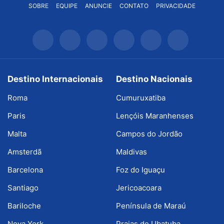
SOBRE
EQUIPE
ANUNCIE
CONTATO
PRIVACIDADE
Destino Internacionais
Destino Nacionais
Roma
Cumuruxatiba
Paris
Lençóis Maranhenses
Malta
Campos do Jordão
Amsterdã
Maldivas
Barcelona
Foz do Iguaçu
Santiago
Jericoacoara
Bariloche
Península de Maraú
Nova York
Praias de Ubatuba