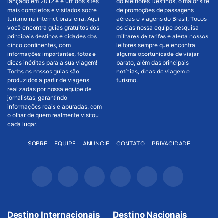
lançado em 2012 e é um dos sites
do Melhores Destinos, o maior site
mais completos e visitados sobre
de promoções de passagens
turismo na internet brasileira. Aqui
aéreas e viagens do Brasil, Todos
você encontra guias gratuitos dos
os dias nossa equipe pesquisa
principais destinos e cidades dos
milhares de tarifas e alerta nossos
cinco continentes, com
leitores sempre que encontra
informações importantes, fotos e
alguma oportunidade de viajar
dicas inéditas para a sua viagem!
barato, além das principais
Todos os nossos guias são
notícias, dicas de viagem e
produzidos a partir de viagens
turismo.
realizadas por nossa equipe de
jornalistas, garantindo
informações reais e apuradas, com
o olhar de quem realmente visitou
cada lugar.
SOBRE
EQUIPE
ANUNCIE
CONTATO
PRIVACIDADE
Destino Internacionais
Destino Nacionais