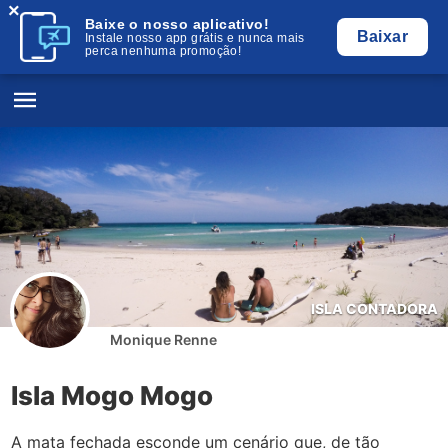
×
Baixe o nosso aplicativo!
Baixar
Instale nosso app grátis e nunca mais
perca nenhuma promoção!
ISLA CONTADORA
Monique Renne
Isla Mogo Mogo
A mata fechada esconde um cenário que, de tão