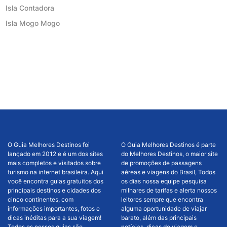
Isla Contadora
Isla Mogo Mogo
O Guia Melhores Destinos foi
O Guia Melhores Destinos é parte
lançado em 2012 e é um dos sites
do Melhores Destinos, o maior site
mais completos e visitados sobre
de promoções de passagens
turismo na internet brasileira. Aqui
aéreas e viagens do Brasil, Todos
você encontra guias gratuitos dos
os dias nossa equipe pesquisa
principais destinos e cidades dos
milhares de tarifas e alerta nossos
cinco continentes, com
leitores sempre que encontra
informações importantes, fotos e
alguma oportunidade de viajar
dicas inéditas para a sua viagem!
barato, além das principais
Todos os nossos guias são
notícias, dicas de viagem e