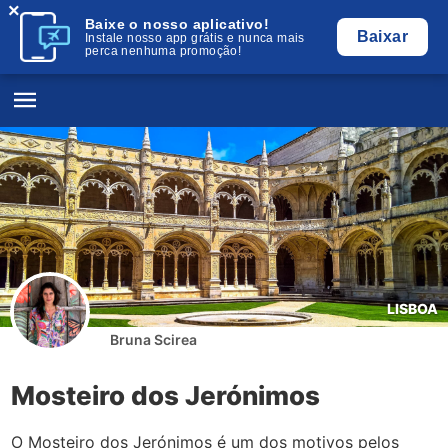
×
Baixe o nosso aplicativo!
Baixar
Instale nosso app grátis e nunca mais
perca nenhuma promoção!
LISBOA
Bruna Scirea
Mosteiro dos Jerónimos
O Mosteiro dos Jerónimos é um dos motivos pelos