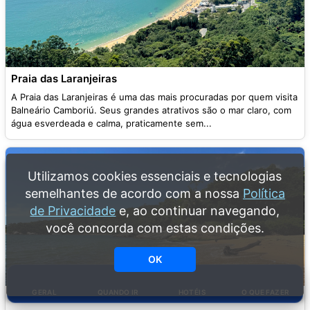
Praia das Laranjeiras
A Praia das Laranjeiras é uma das mais procuradas por quem visita
Balneário Camboriú. Seus grandes atrativos são o mar claro, com
água esverdeada e calma, praticamente sem...
Utilizamos cookies essenciais e tecnologias
semelhantes de acordo com a nossa
Política
de Privacidade
e, ao continuar navegando,
você concorda com estas condições.
OK
GERAL
QUANDO IR
HOTÉIS
O QUE FAZER
Praia de Taquaras