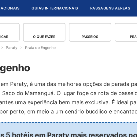
NACIONAIS
GUIAS INTERNACIONAIS
PASSAGENS AÉREAS
FICAR
O QUE FAZER
PASSEIOS
PRA
Paraty
Praia do Engenho
ngenho
 em Paraty, é uma das melhores opções de parada p
do Saco do Mamanguá. O lugar foge da rota de passei
antes uma experiência bem mais exclusiva. É ideal pa
or perto, em meio a um cenário bucólico e encanta
os 5 hotéis em Paraty mais reservados p