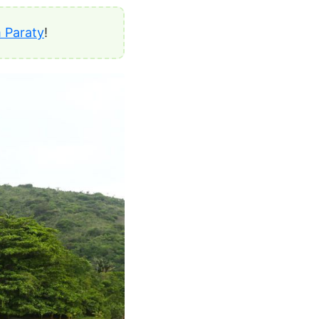
m Paraty
!