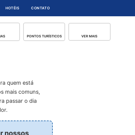
HOTÉIS
CONTATO
IAS
PONTOS TURÍSTICOS
VER MAIS
ara quem está
os mais comuns,
ra passar o dia
dor.
or nossos