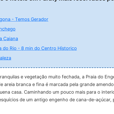
ígona - Temos Gerador
nchego
a Caiana
 do Rio - 8 min do Centro Hístorico
aleza
anquilas e vegetação muito fechada, a Praia do Eng
a de areia branca e fina é marcada pela grande amend
ena casa. Caminhando um pouco mais para o interio
resquícios de um antigo engenho de cana-de-açúcar, 