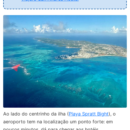
Ao lado do centrinho da ilha (
Playa Spratt Bight
), o
aeroporto tem na localização um ponto forte: em
poucos minutos, dá para chegar aos hotéis,