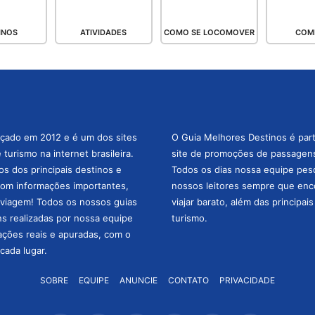
INOS
ATIVIDADES
COMO SE LOCOMOVER
COM
nçado em 2012 e é um dos sites
O Guia Melhores Destinos é par
turismo na internet brasileira.
site de promoções de passagens 
os dos principais destinos e
Todos os dias nossa equipe pesqu
com informações importantes,
nossos leitores sempre que enc
a viagem! Todos os nossos guias
viajar barato, além das principai
ns realizadas por nossa equipe
turismo.
mações reais e apuradas, com o
cada lugar.
SOBRE
EQUIPE
ANUNCIE
CONTATO
PRIVACIDADE