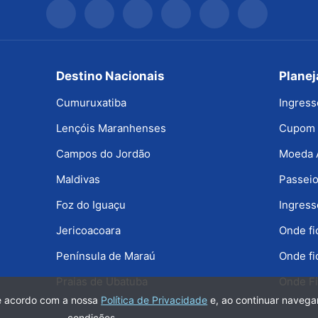
Destino Nacionais
Plane
Cumuruxatiba
Ingress
Lençóis Maranhenses
Cupom 
Campos do Jordão
Moeda 
Maldivas
Passeio
Foz do Iguaçu
Ingress
Jericoacoara
Onde f
Península de Maraú
Onde fi
Praias de Ubatuba
Onde Fi
de acordo com a nossa
Política de Privacidade
e, ao continuar naveg
condições.