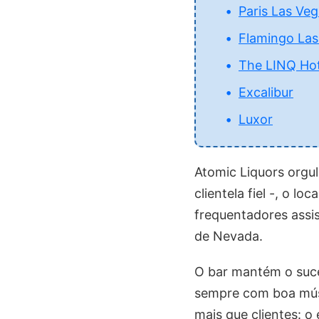
Paris Las Ve
Flamingo Las
The LINQ Hot
Excalibur
Luxor
Atomic Liquors orgu
clientela fiel -, o 
frequentadores assis
de Nevada.
O bar mantém o suce
sempre com boa músic
mais que clientes: o