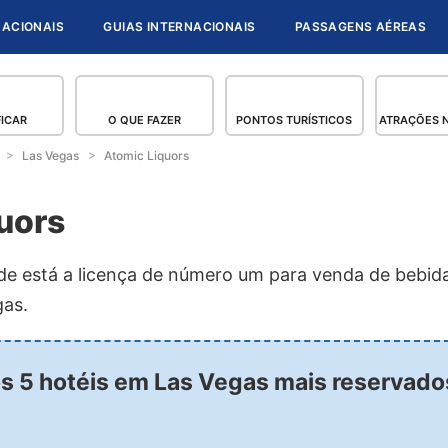
NACIONAIS
GUIAS INTERNACIONAIS
PASSAGENS AÉREAS
FICAR
O QUE FAZER
PONTOS TURÍSTICOS
ATRAÇÕES N
Las Vegas
Atomic Liquors
uors
e está a licença de número um para venda de bebida
gas.
os 5 hotéis em Las Vegas mais reservad