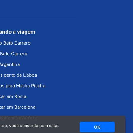
jando a viagem
o Beto Carrero
Beto Carrero
Argentina
s perto de Lisboa
os para Machu Picchu
icar em Roma
car em Barcelona
car em Nova York
ando, você concorda com estas
OK