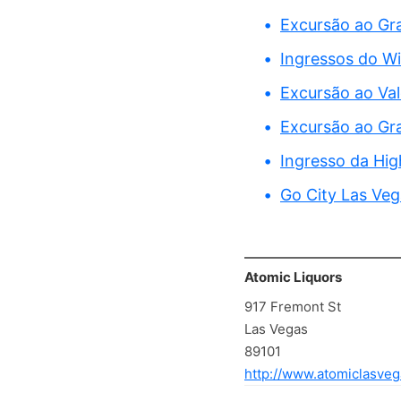
Excursão ao G
Ingressos do W
Excursão ao Va
Excursão ao Gr
Ingresso da Hig
Go City Las Vega
Atomic Liquors
917 Fremont St
Las Vegas
89101
http://www.atomiclasve