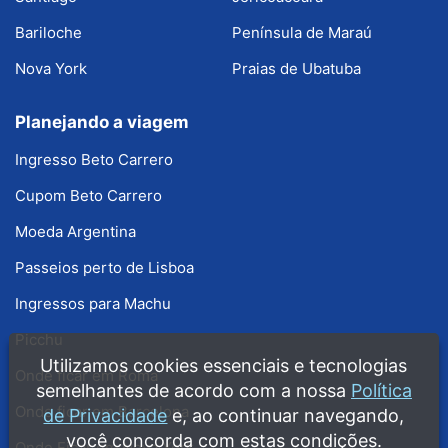
Bariloche
Península de Maraú
Nova York
Praias de Ubatuba
Planejando a viagem
Ingresso Beto Carrero
Cupom Beto Carrero
Moeda Argentina
Passeios perto de Lisboa
Ingressos para Machu
Picchu
Utilizamos cookies essenciais e tecnologias
Onde ficar em Roma
semelhantes de acordo com a nossa
Política
Onde ficar em Barcelona
de Privacidade
e, ao continuar navegando,
você concorda com estas condições.
Onde Ficar em Nova York