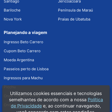
Santiago
Jericoacoara
Bariloche
Península de Maraú
Nova York
Praias de Ubatuba
Planejando a viagem
Ingresso Beto Carrero
Cupom Beto Carrero
Moeda Argentina
Passeios perto de Lisboa
Ingressos para Machu
Picchu
Utilizamos cookies essenciais e tecnologias
Onde ficar em Roma
semelhantes de acordo com a nossa
Política
Onde ficar em Barcelona
de Privacidade
e, ao continuar navegando,