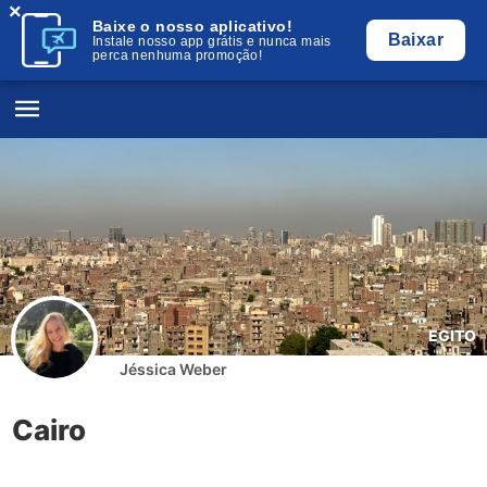
×
Baixe o nosso aplicativo!
Baixar
Instale nosso app grátis e nunca mais
perca nenhuma promoção!
EGITO
Jéssica Weber
Cairo