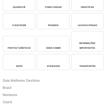
QUANDO IR
COMO CHEGAR
ONDE FICAR
O QUE FAZER
PASSEIOS
LAGOAS E PRAIAS
INFORMAÇÕES
PONTOS TURÍSTICOS
ONDE COMER
IMPORTANTES
NOITE
ATIVIDADES
TRANSPORTES
Guia Melhores Destinos
Brasil
Nordeste
Ceará