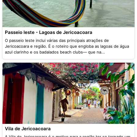
Passeio leste - Lagoas de Jericoacoara
O passeio leste inclui várias das principais atrações de
Jericoacoara e região. É o roteiro que engloba as lagoas de água
azul clarinho e os badalados beach clubs— que na...
Vila de Jericoacoara
A Vila de Jericoacoara é o motivo para a região ter se tornado um