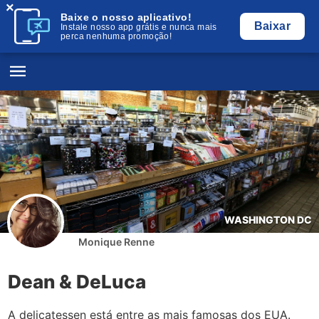
×
Baixe o nosso aplicativo!
Baixar
Instale nosso app grátis e nunca mais
perca nenhuma promoção!
WASHINGTON DC
Monique Renne
Dean & DeLuca
A delicatessen está entre as mais famosas dos EUA.