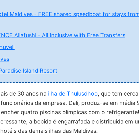
tel Maldives - FREE shared speedboat for stays from
E Ailafushi - All Inclusive with Free Transfers
huveli
ives
 Paradise Island Resort
mais de 30 anos na
ilha de Thulusdhoo
, que tem cerca
funcionários da empresa. Dali, produz-se em média 9
a encher quatro piscinas olímpicas com o refrigerant
eressante, a bebida é engarrafada e distribuída em u
hotéis das demais ilhas das Maldivas.