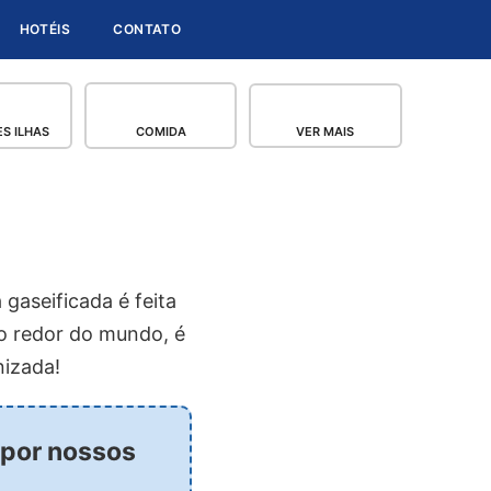
HOTÉIS
CONTATO
S ILHAS
COMIDA
VER MAIS
gaseificada é feita
o redor do mundo, é
nizada!
 por nossos