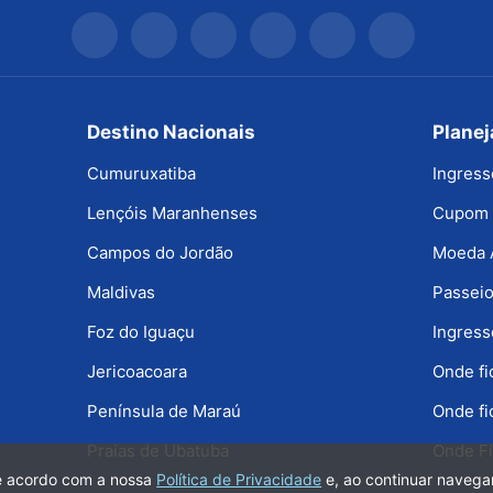
Destino Nacionais
Plane
Cumuruxatiba
Ingress
Lençóis Maranhenses
Cupom 
Campos do Jordão
Moeda 
Maldivas
Passeio
Foz do Iguaçu
Ingress
Jericoacoara
Onde f
Península de Maraú
Onde fi
Praias de Ubatuba
Onde Fi
de acordo com a nossa
Política de Privacidade
e, ao continuar naveg