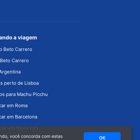
jando a viagem
o Beto Carrero
Beto Carrero
Argentina
s perto de Lisboa
os para Machu Picchu
icar em Roma
car em Barcelona
car em Nova York
ando, você concorda com estas
OK