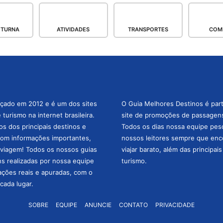
OTURNA
ATIVIDADES
TRANSPORTES
COM
nçado em 2012 e é um dos sites
O Guia Melhores Destinos é par
turismo na internet brasileira.
site de promoções de passagens 
os dos principais destinos e
Todos os dias nossa equipe pesqu
com informações importantes,
nossos leitores sempre que enc
a viagem! Todos os nossos guias
viajar barato, além das principai
ns realizadas por nossa equipe
turismo.
mações reais e apuradas, com o
cada lugar.
SOBRE
EQUIPE
ANUNCIE
CONTATO
PRIVACIDADE