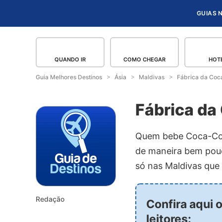
GUIAS 
QUANDO IR
COMO CHEGAR
HOT
Guia Melhores Destinos
Ásia
Maldivas
Fábrica da Coc
Fábrica da
Quem bebe Coca-Cola
de maneira bem pouc
só nas Maldivas que
Redação
Confira aqui 
leitores: