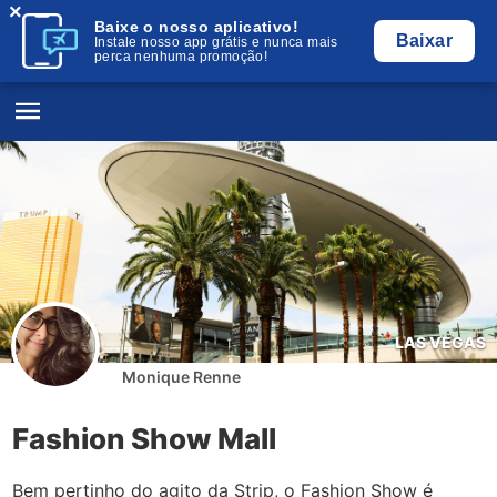
×
Baixe o nosso aplicativo!
Baixar
Instale nosso app grátis e nunca mais
perca nenhuma promoção!
LAS VEGAS
Monique Renne
Fashion Show Mall
Bem pertinho do agito da Strip, o Fashion Show é