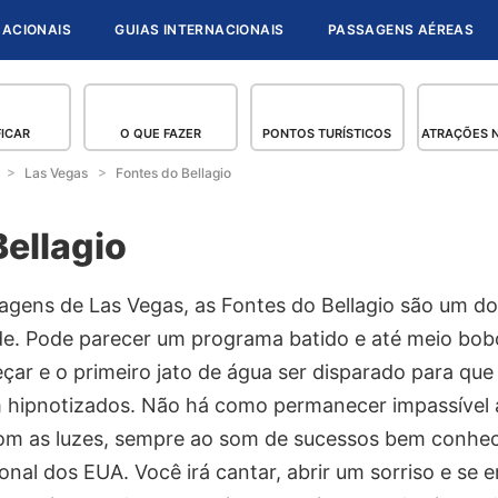
NACIONAIS
GUIAS INTERNACIONAIS
PASSAGENS AÉREAS
FICAR
O QUE FAZER
PONTOS TURÍSTICOS
ATRAÇÕES N
Las Vegas
Fontes do Bellagio
Bellagio
agens de Las Vegas, as Fontes do Bellagio são um do
de. Pode parecer um programa batido e até meio bobo
ar e o primeiro jato de água ser disparado para que 
m hipnotizados. Não há como permanecer impassível
om as luzes, sempre ao som de sucessos bem conhec
onal dos EUA. Você irá cantar, abrir um sorriso e se 