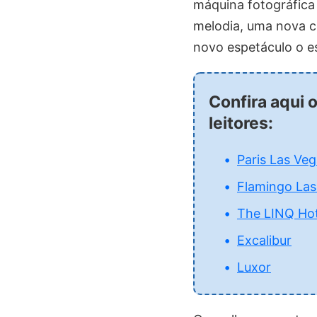
máquina fotográfica
melodia, uma nova co
novo espetáculo o e
Confira aqui 
leitores:
Paris Las Ve
Flamingo Las
The LINQ Hot
Excalibur
Luxor