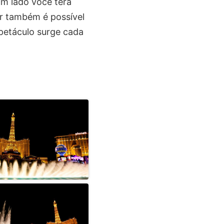
um lado você terá
or também é possível
spetáculo surge cada