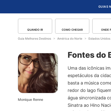
GUIAS 
QUANDO IR
COMO CHEGAR
ONDE 
Guia Melhores Destinos
América do Norte
Estados Unidos
Fontes do 
Uma das icônicas im
espetáculos da cida
basta a música começ
redor do lago fique
água sincronizada c
Monique Renne
Sinatra ao Hino Naci