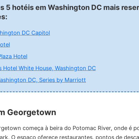
os 5 hotéis em Washington DC mais rese
es:
hington DC Capitol
otel
laza Hotel
s Hotel White House, Washington DC
ashington DC, Series by Marriott
em Georgetown
getown começa à beira do Potomac River, onde é pos
ark. O espaço oferece restaurantes, pontos de desca