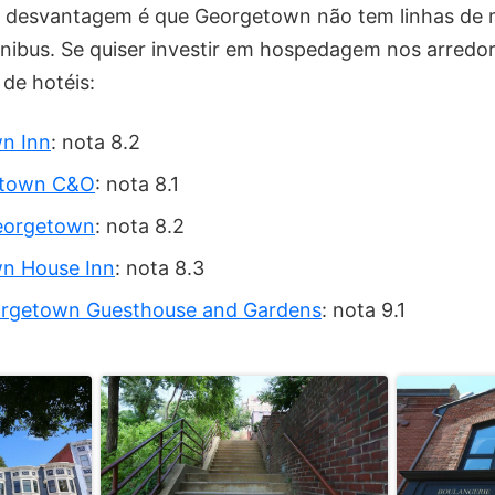
 desvantagem é que Georgetown não tem linhas de m
ônibus. Se quiser investir em hospedagem nos arred
 de hotéis:
n Inn
: nota 8.2
etown C&O
: nota 8.1
eorgetown
: nota 8.2
n House Inn
: nota 8.3
rgetown Guesthouse and Gardens
: nota 9.1