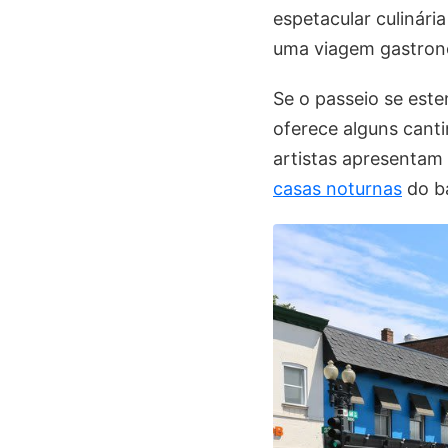
espetacular culinári
uma viagem gastronô
Se o passeio se est
oferece alguns cantin
artistas apresentam
casas noturnas
do ba