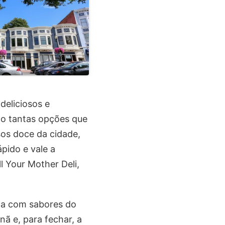
deliciosos e
ão tantas opções que
sos doce da cidade,
pido e vale a
l Your Mother Deli,
nta com sabores do
tnã e, para fechar, a