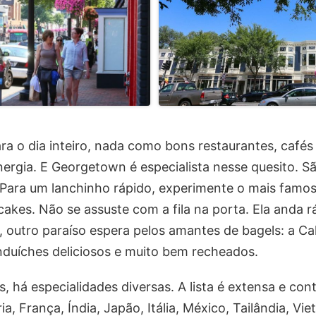
a o dia inteiro, nada como bons restaurantes, cafés 
nergia. E Georgetown é especialista nesse quesito. S
. Para um lanchinho rápido, experimente o mais famo
es. Não se assuste com a fila na porta. Ela anda rá
i, outro paraíso espera pelos amantes de bagels: a Cal
nduíches deliciosos e muito bem recheados.
s, há especialidades diversas. A lista é extensa e co
ia, França, Índia, Japão, Itália, México, Tailândia, Vie