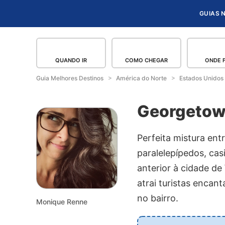
GUIAS 
QUANDO IR
COMO CHEGAR
ONDE 
Guia Melhores Destinos
América do Norte
Estados Unidos
Georgeto
Perfeita mistura ent
paralelepípedos, cas
anterior à cidade d
atrai turistas enca
no bairro.
Monique Renne