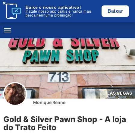
×
Baixe o nosso aplicativo!
Baixar
Instale nosso app grátis e nunca mais
perca nenhuma promoção!
LAS VEGAS
Monique Renne
Gold & Silver Pawn Shop - A loja
do Trato Feito