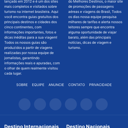
lançado em 2012 e é um dos sites
do Melhores Destinos, o maior site
mais completos e visitados sobre
de promoções de passagens
turismo na internet brasileira. Aqui
aéreas e viagens do Brasil, Todos
você encontra guias gratuitos dos
os dias nossa equipe pesquisa
principais destinos e cidades dos
milhares de tarifas e alerta nossos
cinco continentes, com
leitores sempre que encontra
informações importantes, fotos e
alguma oportunidade de viajar
dicas inéditas para a sua viagem!
barato, além das principais
Todos os nossos guias são
notícias, dicas de viagem e
produzidos a partir de viagens
turismo.
realizadas por nossa equipe de
jornalistas, garantindo
informações reais e apuradas, com
o olhar de quem realmente visitou
cada lugar.
SOBRE
EQUIPE
ANUNCIE
CONTATO
PRIVACIDADE
Destino Internacionais
Destino Nacionais