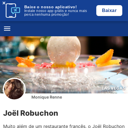
×
Baixe o nosso aplicativo!
Baixar
Instale nosso app grátis e nunca mais
perca nenhuma promoção!
LAS VEGAS
Monique Renne
Joël Robuchon
Muito além de um restaurante francês, o Joël Robuchon