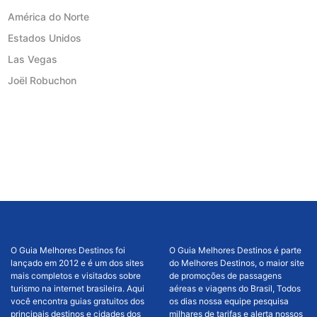
América do Norte
Estados Unidos
Las Vegas
Joël Robuchon
O Guia Melhores Destinos foi
O Guia Melhores Destinos é parte
lançado em 2012 e é um dos sites
do Melhores Destinos, o maior site
mais completos e visitados sobre
de promoções de passagens
turismo na internet brasileira. Aqui
aéreas e viagens do Brasil, Todos
você encontra guias gratuitos dos
os dias nossa equipe pesquisa
principais destinos e cidades dos
milhares de tarifas e alerta nossos