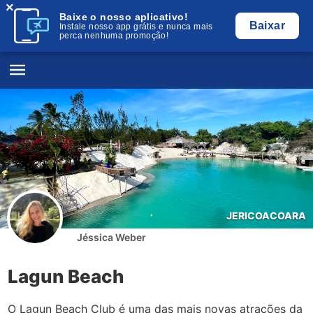
×
Baixe o nosso aplicativo!
Baixar
Instale nosso app grátis e nunca mais
perca nenhuma promoção!
JERICOACOARA
Jéssica Weber
Lagun Beach
O Lagun Beach Club é uma das mais novas atrações da