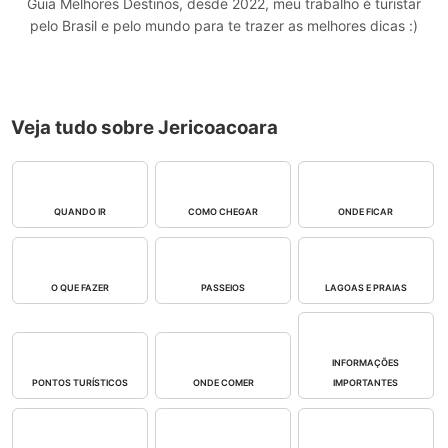
Guia Melhores Destinos, desde 2022, meu trabalho é turistar
pelo Brasil e pelo mundo para te trazer as melhores dicas :)
Veja tudo sobre Jericoacoara
QUANDO IR
COMO CHEGAR
ONDE FICAR
O QUE FAZER
PASSEIOS
LAGOAS E PRAIAS
INFORMAÇÕES
PONTOS TURÍSTICOS
ONDE COMER
IMPORTANTES