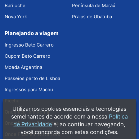
Bariloche
Península de Maraú
Nova York
Praias de Ubatuba
Planejando a viagem
Ingresso Beto Carrero
Cupom Beto Carrero
Moeda Argentina
Passeios perto de Lisboa
Ingressos para Machu
Picchu
Utilizamos cookies essenciais e tecnologias
Onde ficar em Roma
semelhantes de acordo com a nossa
Política
Onde ficar em Barcelona
de Privacidade
e, ao continuar navegando,
você concorda com estas condições.
Onde Ficar em Nova York