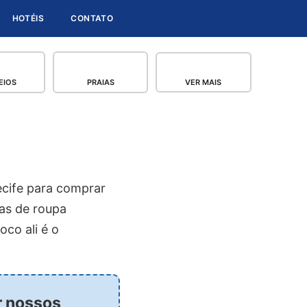
HOTÉIS
CONTATO
EIOS
PRAIAS
VER MAIS
cife para comprar
ças de roupa
co ali é o
r nossos