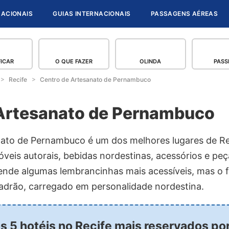
NACIONAIS
GUIAS INTERNACIONAIS
PASSAGENS AÉREAS
FICAR
O QUE FAZER
OLINDA
PASS
Recife
Centro de Artesanato de Pernambuco
Artesanato de Pernambuco
ato de Pernambuco é um dos melhores lugares de Re
óveis autorais, bebidas nordestinas, acessórios e pe
ende algumas lembrancinhas mais acessíveis, mas o fo
padrão, carregado em personalidade nordestina.
os 5 hotéis no Recife mais reservados po