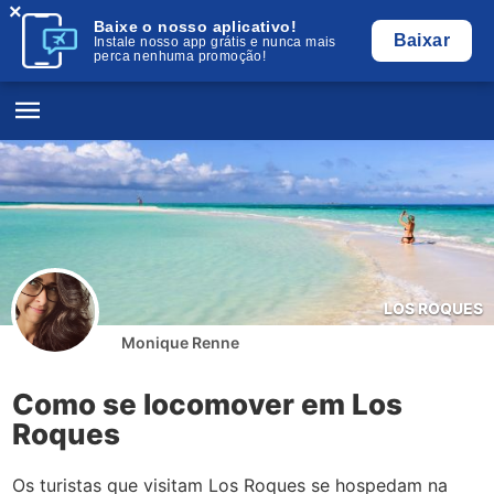
×
Baixe o nosso aplicativo!
Baixar
Instale nosso app grátis e nunca mais
perca nenhuma promoção!
LOS ROQUES
Monique Renne
Como se locomover em Los
Roques
Os turistas que visitam Los Roques se hospedam na