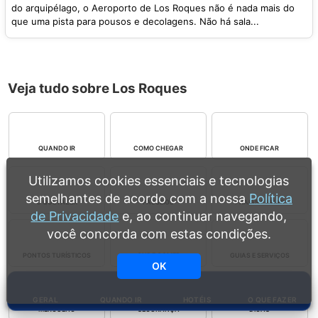
do arquipélago, o Aeroporto de Los Roques não é nada mais do
que uma pista para pousos e decolagens. Não há sala...
Veja tudo sobre Los Roques
QUANDO IR
COMO CHEGAR
ONDE FICAR
Utilizamos cookies essenciais e tecnologias
semelhantes de acordo com a nossa
Política
O QUE FAZER
PASSEIOS
PRAIAS E ILHAS
de Privacidade
e, ao continuar navegando,
você concorda com estas condições.
PONTOS TURÍSTICOS
ONDE COMER
GUIAS E SERVIÇOS
OK
GERAL
QUANDO IR
HOTÉIS
O QUE FAZER
MERGULHO
SEGURANÇA
DICAS